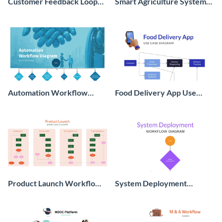
Customer Feedback Loop
Smart Agriculture System
Workflow Diagram
Use Case Diagram
Whiteboard
Whiteboard
Automation Workflow
Food Delivery App Use
Diagram Whiteboard
Case Diagram Whiteboard
Product Launch Workflow
System Deployment
Diagram Whiteboard
Workflow Diagram
Whiteboard