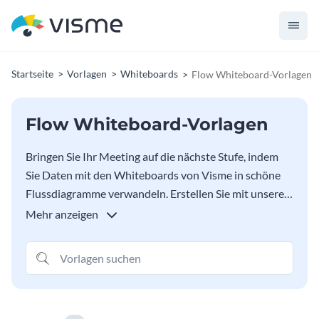
Startseite
Vorlagen
Whiteboards
Flow Whiteboard-Vorlagen
Flow Whiteboard-Vorlagen
Bringen Sie Ihr Meeting auf die nächste Stufe, indem
Sie Daten mit den Whiteboards von Visme in schöne
Flussdiagramme verwandeln. Erstellen Sie mit unseren
Vorlagen ein hochwertiges Flussdiagramm-
Mehr anzeigen
Whiteboard. Sie sind einfach zu verwenden und Sie
können die Farben, Schriftarten, Formen, Linien und
andere Elemente ändern, um sie nach Ihren
Vorstellungen zu gestalten. Holen Sie das Beste aus
Ihren Brainstorming-Sitzungen mit den