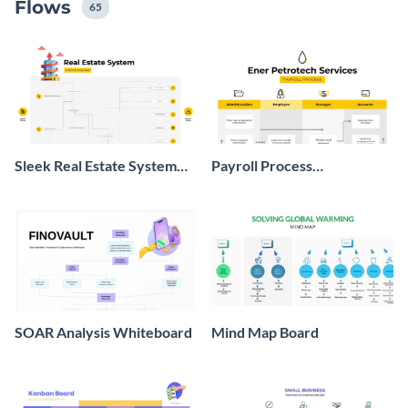
Flows
Flussdiagramm-Vorlagen für das Whiteboard von
65
Visme heraus.
Sleek Real Estate System
Payroll Process
Context Diagram
Whiteboard
SOAR Analysis Whiteboard
Mind Map Board