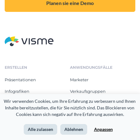
Planen sie eine Demo
ERSTELLEN
ANWENDUNGSFÄLLE
Präsentationen
Marketer
Infografiken
Verkaufsgruppen
Wir verwenden Cookies, um Ihre Erfahrung zu verbessern und Ihnen 
Drucksachen
Personalabteilung
Inhalte bereitzustellen, die für Sie nützlich sind. Das Blockieren von 
Cookies kann sich negativ auf Ihre Erfahrung auswirken.
Dokumente
Ausbildung und Training
Grafiken für sozialen Medien
Gemeinnützige Gesellschaften
Alle zulassen
Ablehnen
Anpassen
Grafiken
Ausbildung