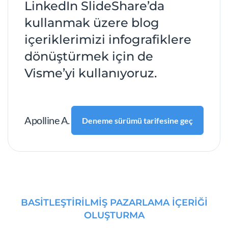
LinkedIn SlideShare’da
kullanmak üzere blog
içeriklerimizi infografiklere
dönüştürmek için de
Visme’yi kullanıyoruz.
Apolline A.
Deneme sürümü tarifesine geç
BASITLEŞTIRILMIŞ PAZARLAMA İÇERIĞI
OLUŞTURMA