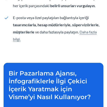
her içerik parçasındaki
belirli unsurları vurgulayın
.
E-posta veya özel paylaşılan bağlantıyla içeriği
tasarımcılarla, hesap müdürleriyle, süpervizörlerle,
müşterilerle
ve daha fazlasıyla paylaşın.
Daha fazla
bilgi.
Bir Pazarlama Ajansı,
İnfografiklerle İlgi Çekici
İçerik Yaratmak için
Visme’yi Nasıl Kullanıyor?