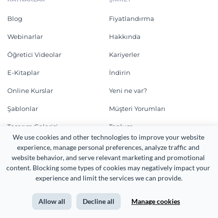
Blog
Fiyatlandırma
Webinarlar
Hakkında
Öğretici Videolar
Kariyerler
E-Kitaplar
İndirin
Online Kurslar
Yeni ne var?
Şablonlar
Müşteri Yorumları
Tasarım Galerisi
Toplum
We use cookies and other technologies to improve your website 
Entegrasyonlar
Affiliate Programı
experience, manage personal preferences, analyze traffic and 
website behavior, and serve relevant marketing and promotional 
DESTEK
content. Blocking some types of cookies may negatively impact your 
experience and limit the services we can provide.
Yardım Merkezi
Allow all
Decline all
Manage cookies
Özellik Talepleri