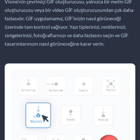
Visme’nin çevrimiçi GİF oluşturucusu, yalnızca bir metin GİF
oluşturucusu veya bir video GİF oluşturucusundan çok daha
fazlasıdır. GİF uygulamamız, GİF’inizin nasıl görüneceği
üzerinde tam kontrol sağlıyor. Yazı tiplerinizi, renklerinizi,
simgelerinizi, fotoğraflarınızı ve daha fazlasını seçin ve GİF
tasarımlarınızın nasıl görüneceğine karar verin.