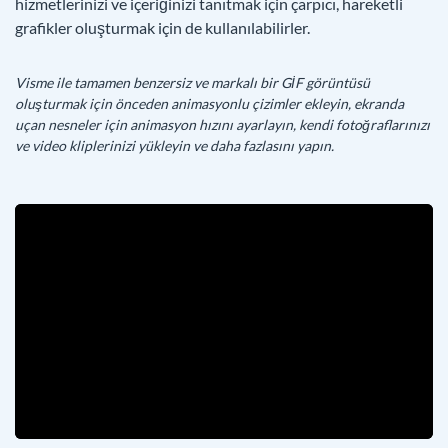
hizmetlerinizi ve içeriğinizi tanıtmak için çarpıcı, hareketli
grafikler oluşturmak için de kullanılabilirler.
Visme ile tamamen benzersiz ve markalı bir GİF görüntüsü
oluşturmak için önceden animasyonlu çizimler ekleyin, ekranda
uçan nesneler için animasyon hızını ayarlayın, kendi fotoğraflarınızı
ve video kliplerinizi yükleyin ve daha fazlasını yapın.