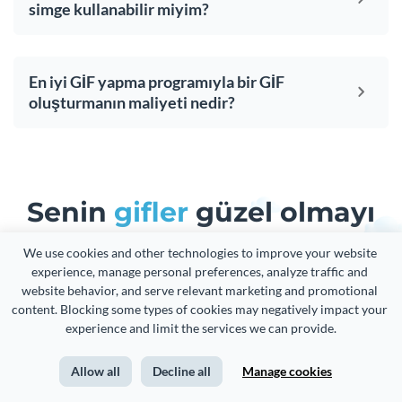
simge kullanabilir miyim?
En iyi GİF yapma programıyla bir GİF
oluşturmanın maliyeti nedir?
Senin
gifler
güzel olmayı
hakediyor
ve içeriğinin
We use cookies and other technologies to improve your website 
experience, manage personal preferences, analyze traffic and 
geri kalanı da
website behavior, and serve relevant marketing and promotional 
content. Blocking some types of cookies may negatively impact your 
experience and limit the services we can provide.
İster deneyimli bir tasarımcı ister tamamen acemi ol, görsel
marka deneyimleri yaratabilirsin.
Allow all
Decline all
Manage cookies