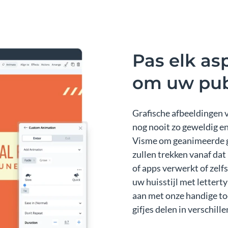
Pas elk as
om uw pub
Grafische afbeeldingen v
nog nooit zo geweldig en
Visme om geanimeerde gi
zullen trekken vanaf dat
of apps verwerkt of zelf
uw huisstijl met lettert
aan met onze handige too
gifjes delen in verschil