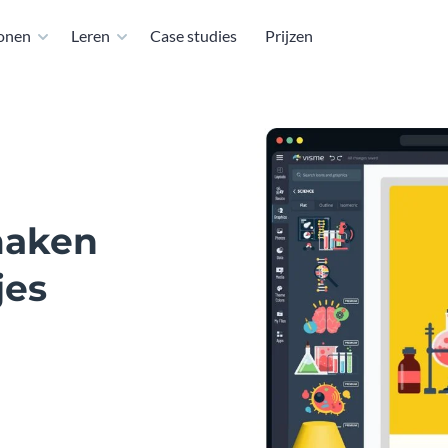
lonen
Leren
Case studies
Prijzen
maken
jes