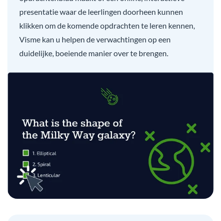
presentatie waar de leerlingen doorheen kunnen
klikken om de komende opdrachten te leren kennen,
Visme kan u helpen de verwachtingen op een
duidelijke, boeiende manier over te brengen.