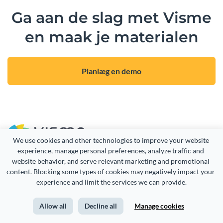
Ga aan de slag met Visme
en maak je materialen
Planlæg en demo
We use cookies and other technologies to improve your website 
experience, manage personal preferences, analyze traffic and 
website behavior, and serve relevant marketing and promotional 
content. Blocking some types of cookies may negatively impact your 
CREATE
USE CASES
experience and limit the services we can provide.
Presentations
Marketing
Allow all
Decline all
Manage cookies
Infographics
Sales