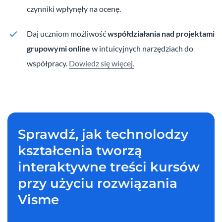
czynniki wpłynęły na ocenę.
Daj uczniom możliwość
współdziałania nad projektami
grupowymi online
w intuicyjnych narzędziach do
współpracy.
Dowiedz się więcej.
Sprawdź, jak technolodzy
kształcenia tworzą
interaktywne treści kursów
przy użyciu rozwiązania
Visme