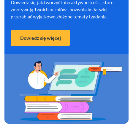
Dowiedz się, jak tworzyć interaktywne treści, które
zmotywują Twoich uczniów i pozwolą im łatwiej
przerabiać wyjątkowo złożone tematy i zadania.
Dowiedz się więcej