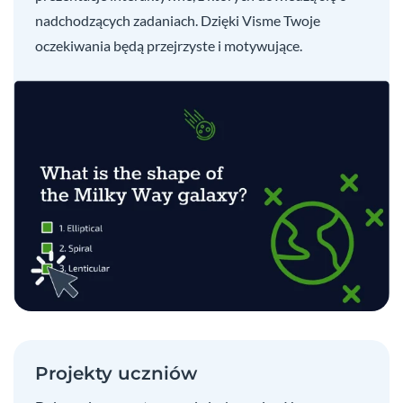
nadchodzących zadaniach. Dzięki Visme Twoje
oczekiwania będą przejrzyste i motywujące.
Projekty uczniów