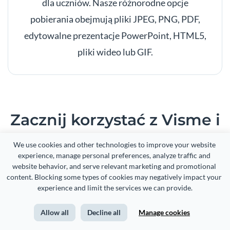
dla uczniów. Nasze różnorodne opcje
pobierania obejmują pliki JPEG, PNG, PDF,
edytowalne prezentacje PowerPoint, HTML5,
pliki wideo lub GIF.
Zacznij korzystać z Visme i
twórz swoje materiały
We use cookies and other technologies to improve your website 
experience, manage personal preferences, analyze traffic and 
website behavior, and serve relevant marketing and promotional 
Zaplanuj prezentację
content. Blocking some types of cookies may negatively impact your 
experience and limit the services we can provide.
Allow all
Decline all
Manage cookies