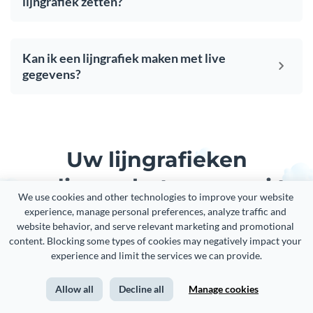
lijngrafiek zetten?
Kan ik een lijngrafiek maken met live
gegevens?
Uw lijngrafieken
verdienen het om mooi te
We use cookies and other technologies to improve your website 
zijn, net als de rest van uw
experience, manage personal preferences, analyze traffic and 
website behavior, and serve relevant marketing and promotional 
inhoud
content. Blocking some types of cookies may negatively impact your 
experience and limit the services we can provide.
Creëer visuele merkervaringen, of je nu een doorgewinterde
Allow all
Decline all
Manage cookies
ontwerper bent of een totale beginner.