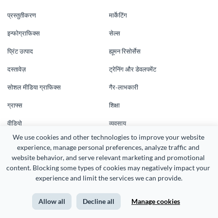
प्रस्तुतीकरण
मार्केटिंग
इन्फोग्राफिक्स
सेल्स
प्रिंट उत्पाद
ह्यूमन रिसोर्सेस
दस्तावेज़
ट्रेनिंग और डेवलपमेंट
सोशल मीडिया ग्राफिक्स
गैर-लाभकारी
ग्राफ्स
शिक्षा
वीडियो
व्यवसाय
We use cookies and other technologies to improve your website 
एक डेमो शेड्यूल करें
बनाने के लिए और भी
experience, manage personal preferences, analyze traffic and 
website behavior, and serve relevant marketing and promotional 
साधन
कंपनी
content. Blocking some types of cookies may negatively impact your 
experience and limit the services we can provide.
ब्लॉग
हमारे बारे में जानें
वेबिनार
कीमतें
Allow all
Decline all
Manage cookies