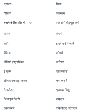
ग्राफ्स
शिक्षा
वीडियो
व्यवसाय
एक डेमो शेड्यूल करें
बनाने के लिए और भी
साधन
कंपनी
ब्लॉग
हमारे बारे में जानें
वेबिनार
कीमतें
वीडियो ट्यूटोरियल
करियर
ई बुक्स
डाउनलोड
ऑनलाइन पाठ्यक्रम
नया क्या है
टेम्पलेट्स
ग्राहक रिव्यु
डिजाइन गैलरी
समुदाय
एकीकरण
एफिलिएट प्रोग्राम