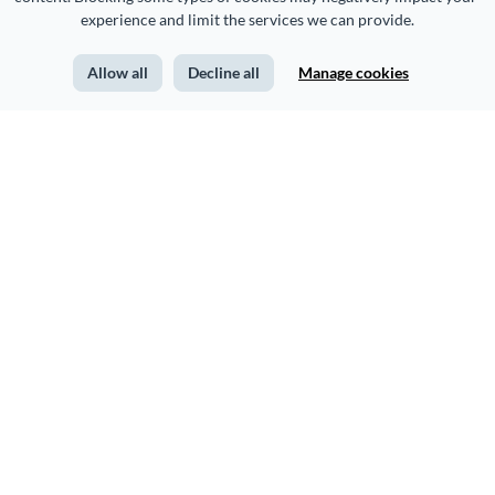
experience and limit the services we can provide.
Allow all
Decline all
Manage cookies
How IBM Uses Infographics to Attract and Hire Top Talent [Case Study]
詳細は公式ブログをご参考ください >
日本語
Copyright 2026 Easy WebContent, LLC.（DBA Visme）全著作権所有。
メリーランド州において作成。
利用規約
プライバシーポリシー
サイトマップ