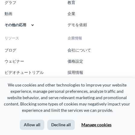
グラフ
教育
動画
企業
デモを依頼
その他の応用
リソース
企業情報
ブログ
会社について
ウェビナー
価格設定
ビデオチュートリアル
採用情報
電子ブック
ダウンロード
We use cookies and other technologies to improve your website 
experience, manage personal preferences, analyze traffic and 
オンラインコース
新着情報
website behavior, and serve relevant marketing and promotional 
content. Blocking some types of cookies may negatively impact your 
テンプレート
お客様の声
experience and limit the services we can provide.
デザインギャラリー
コミュニティ
Allow all
Decline all
Manage cookies
統合
アフィリエイトプログラム