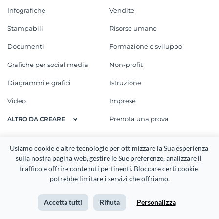
Infografiche
Vendite
Stampabili
Risorse umane
Documenti
Formazione e sviluppo
Grafiche per social media
Non-profit
Diagrammi e grafici
Istruzione
Video
Imprese
Prenota una prova
ALTRO DA CREARE
RISORSE
AZIENDA
Usiamo cookie e altre tecnologie per ottimizzare la Sua esperienza 
sulla nostra pagina web, gestire le Sue preferenze, analizzare il 
Blog
Info
traffico e offrire contenuti pertinenti. Bloccare certi cookie 
Webinar
Prezzi
potrebbe limitare i servizi che offriamo.
Video tutorial
Carriere
Accetta tutti
Rifiuta
Personalizza
E-Book
Download