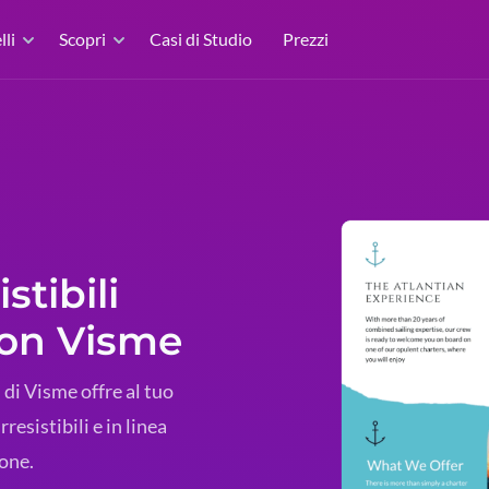
li
Scopri
Casi di Studio
Prezzi
stibili
con Visme
i
di Visme offre al tuo
resistibili e in linea
ione.