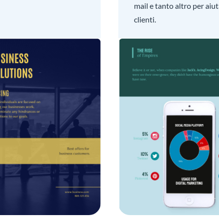
mail e tanto altro per aiut
clienti.