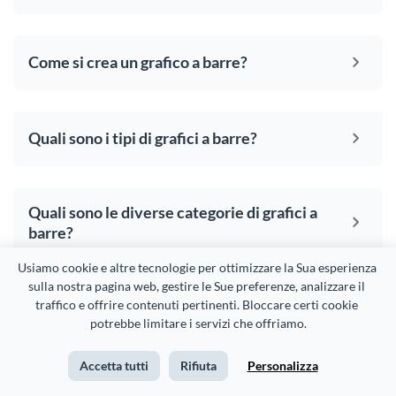
Come si crea un grafico a barre?
Quali sono i tipi di grafici a barre?
Quali sono le diverse categorie di grafici a
barre?
Usiamo cookie e altre tecnologie per ottimizzare la Sua esperienza 
sulla nostra pagina web, gestire le Sue preferenze, analizzare il 
Quanti dati posso aggiungere in un grafico
traffico e offrire contenuti pertinenti. Bloccare certi cookie 
a barre?
potrebbe limitare i servizi che offriamo.
Accetta tutti
Rifiuta
Personalizza