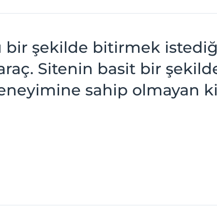
lı bir şekilde bitirmek istedi
raç. Sitenin basit bir şekild
neyimine sahip olmayan kiş