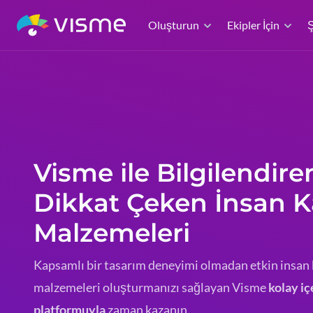
Oluşturun
Ekipler İçin
Ş
Visme ile Bilgilendire
Dikkat Çeken İnsan K
Malzemeleri
Kapsamlı bir tasarım deneyimi olmadan etkin insan 
malzemeleri oluşturmanızı sağlayan Visme
kolay i
platformuyla
zaman kazanın.