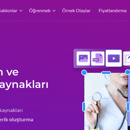
ablonlar
Öğrenmek
Örnek Olaylar
Fiyatlandırma
n ve
aynakları
kaynakları
çerik oluşturma