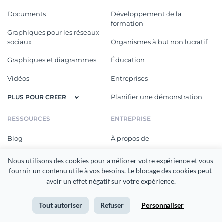
Documents
Développement de la
formation
Graphiques pour les réseaux
sociaux
Organismes à but non lucratif
Graphiques et diagrammes
Éducation
Vidéos
Entreprises
Planifier une démonstration
PLUS POUR CRÉER
RESSOURCES
ENTREPRISE
Blog
À propos de
Webinaires
Prix
Nous utilisons des cookies pour améliorer votre expérience et vous 
fournir un contenu utile à vos besoins. Le blocage des cookies peut 
Tutoriels vidéos
Carrières
avoir un effet négatif sur votre expérience.
eBooks
Téléchargement
Tout autoriser
Refuser
Personnaliser
Cours en ligne
Nouveautés