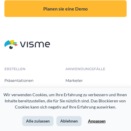
Planen sie eine Demo
ERSTELLEN
ANWENDUNGSFÄLLE
Präsentationen
Marketer
Infografiken
Verkaufsgruppen
Wir verwenden Cookies, um Ihre Erfahrung zu verbessern und Ihnen 
Inhalte bereitzustellen, die für Sie nützlich sind. Das Blockieren von 
Drucksachen
Personalabteilung
Cookies kann sich negativ auf Ihre Erfahrung auswirken.
Dokumente
Ausbildung und Training
Alle zulassen
Ablehnen
Anpassen
Grafiken für sozialen Medien
Gemeinnützige Gesellschaften