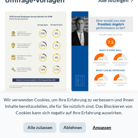
Umfrage-Vorlagen
Alle Anzeigen
Annual Employee Survey
Politics Survey Results
Wir verwenden Cookies, um Ihre Erfahrung zu verbessern und Ihnen 
Results
Inhalte bereitzustellen, die für Sie nützlich sind. Das Blockieren von 
Cookies kann sich negativ auf Ihre Erfahrung auswirken.
Alle zulassen
Ablehnen
Anpassen