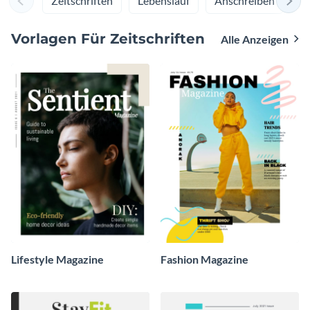
Zeitschriften
Lebenslauf
Anschreiben
M
Vorlagen Für Zeitschriften
Alle Anzeigen
Lifestyle Magazine
Fashion Magazine