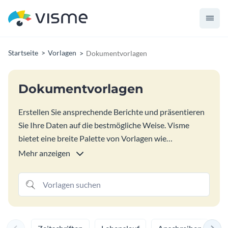
Startseite
Vorlagen
Dokumentvorlagen
Dokumentvorlagen
Erstellen Sie ansprechende Berichte und präsentieren
Sie Ihre Daten auf die bestmögliche Weise. Visme
bietet eine breite Palette von Vorlagen wie
Whitepapers, Pläne und Vorschläge, Memos,
Mehr anzeigen
Zertifikate, Datenvisualisierungen und vieles mehr. So
können Sie jede Vorlage nahtlos an Ihr Branding, Ihre
Branche oder die Anforderungen Ihres Unternehmens
anpassen.