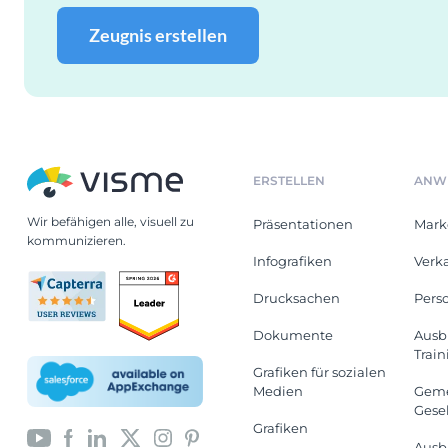
Zeugnis erstellen
ERSTELLEN
ANW
Wir befähigen alle, visuell zu
Präsentationen
Mark
kommunizieren.
Infografiken
Verk
Drucksachen
Pers
Dokumente
Ausb
Train
Grafiken für sozialen
Medien
Geme
Gese
Grafiken
Ausb