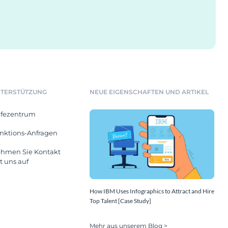
TERSTÜTZUNG
NEUE EIGENSCHAFTEN UND ARTIKEL
lfezentrum
nktions-Anfragen
hmen Sie Kontakt
t uns auf
How IBM Uses Infographics to Attract and Hire
Top Talent [Case Study]
Mehr aus unserem Blog >