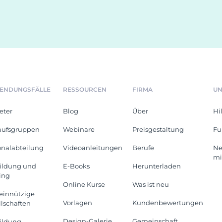
ENDUNGSFÄLLE
RESSOURCEN
FIRMA
UN
eter
Blog
Über
Hi
aufsgruppen
Webinare
Preisgestaltung
Fu
onalabteilung
Videoanleitungen
Berufe
Ne
mi
ildung und
E-Books
Herunterladen
ing
Online Kurse
Was ist neu
innützige
Vorlagen
Kundenbewertungen
llschaften
Design-Galerie
Gemeinschaft
ildung