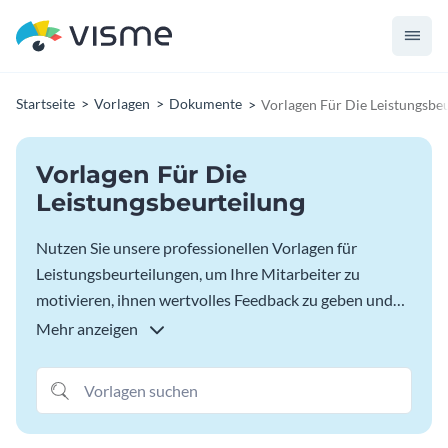
Startseite
Vorlagen
Dokumente
Vorlagen Für Die Leistungsbe
Vorlagen Für Die
Leistungsbeurteilung
Nutzen Sie unsere professionellen Vorlagen für
Leistungsbeurteilungen, um Ihre Mitarbeiter zu
motivieren, ihnen wertvolles Feedback zu geben und
Ihrem Unternehmen zu helfen, seine Ziele zu erreichen.
Mehr anzeigen
Erstellen Sie Leistungsbeurteilungen, die für Ihre
Mitarbeiter ansprechend und ermutigend sind, damit
sie das Feedback visuell verstehen und ihre
Fähigkeiten und Arbeitsgewohnheiten verbessern