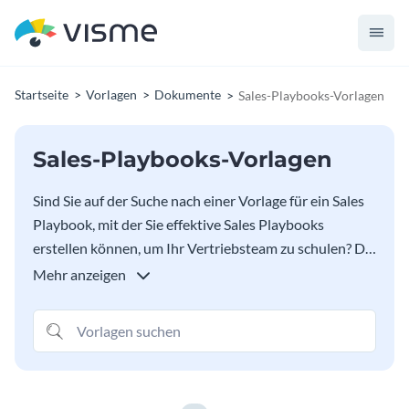
Startseite
Vorlagen
Dokumente
Sales-Playbooks-Vorlagen
Sales-Playbooks-Vorlagen
Sind Sie auf der Suche nach einer Vorlage für ein Sales
Playbook, mit der Sie effektive Sales Playbooks
erstellen können, um Ihr Vertriebsteam zu schulen? Die
Bibliothek von Visme mit Playbook-Vorlagen für den
Mehr anzeigen
Vertrieb hat alles, was Sie brauchen. Passen Sie diese
Playbook-Vorlagen an, indem Sie Ihre Farben,
Schriftarten, Ihr Logo und andere Elemente
verwenden, um sie zu personalisieren. Verwenden Sie
Diagramme, Grafiken, Tabellen und andere