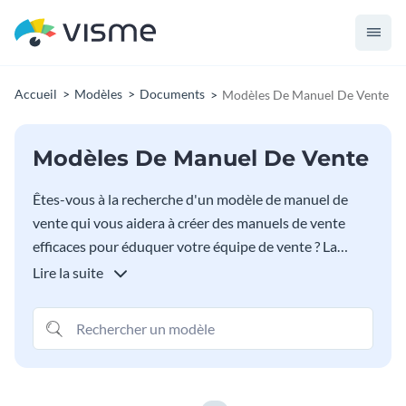
Accueil
Modèles
Documents
Modèles De Manuel De Vente
Modèles De Manuel De Vente
Êtes-vous à la recherche d'un modèle de manuel de
vente qui vous aidera à créer des manuels de vente
efficaces pour éduquer votre équipe de vente ? La
bibliothèque de modèles de manuels de vente Visme
Lire la suite
vous couvre. Personnalisez ces modèles en appliquant
vos couleurs, polices, logo et autres éléments pour les
personnaliser. Utilisez des diagrammes, des
graphiques, des tableaux et d'autres visualisations de
données pour donner vie à vos informations.