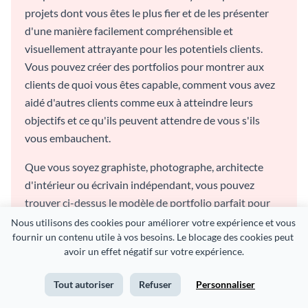
projets dont vous êtes le plus fier et de les présenter
d'une manière facilement compréhensible et
visuellement attrayante pour les potentiels clients.
Vous pouvez créer des portfolios pour montrer aux
clients de quoi vous êtes capable, comment vous avez
aidé d'autres clients comme eux à atteindre leurs
objectifs et ce qu'ils peuvent attendre de vous s'ils
vous embauchent.
Que vous soyez graphiste, photographe, architecte
d'intérieur ou écrivain indépendant, vous pouvez
trouver ci-dessus le modèle de portfolio parfait pour
vos besoins. La meilleure partie est que tous les
Nous utilisons des cookies pour améliorer votre expérience et vous 
fournir un contenu utile à vos besoins. Le blocage des cookies peut 
modèles de portfolio Visme sont entièrement
avoir un effet négatif sur votre expérience.
modifiables. Choisissez le design que vous aimez et
personnalisez-le autant que vous le souhaitez.
Tout autoriser
Refuser
Personnaliser
Changez les couleurs, échangez les images, jouez avec