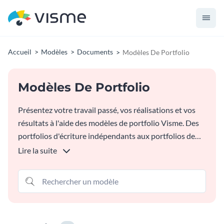
Accueil
Modèles
Documents
Modèles De Portfolio
Modèles De Portfolio
Présentez votre travail passé, vos réalisations et vos
résultats à l'aide des modèles de portfolio Visme. Des
portfolios d'écriture indépendants aux portfolios de
marketing, de photographie, de design d'intérieur et de
Lire la suite
services aux entreprises, vous trouverez ce qui
convient le mieux à vos besoins dans notre
bibliothèque de modèles. Choisissez un modèle que
vous aimez, personnalisez-le selon vos besoins et
téléchargez ou partagez en ligne immédiatement.