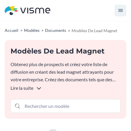
Accueil
Modèles
Documents
Modèles De Lead Magnet
Modèles De Lead Magnet
Obtenez plus de prospects et créez votre liste de
diffusion en créant des lead magnet attrayants pour
votre entreprise. Créez des documents tels que des
guides, des listes de contrôle, des ressources, des
Lire la suite
feuilles de travail et bien plus encore pour votre public.
Pas besoin d'utiliser un logiciel complexe, vous pouvez
créer un lead magnet professionnel directement dans
votre navigateur. Téléchargez vos documents sous
forme de fichiers image ou PDF et regardez votre liste