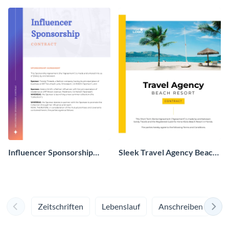
Influencer Sponsorship
Sleek Travel Agency Beach
Contract
Resort Contract
Zeitschriften
Lebenslauf
Anschreiben
M