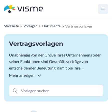
Startseite
Vorlagen
Dokumente
Vertragsvorlagen
Vertragsvorlagen
Unabhängig von der Größe Ihres Unternehmens oder
seiner Funktionen sind Geschäftsverträge von
entscheidender Bedeutung, damit Sie Ihre
Geschäftstätigkeit rechtlich binden und regulieren
Mehr anzeigen
können. Visme bietet eine Vielzahl von
Vertragsvorlagen, die Industriestandards,
Klauselsprache und Best-Practice-Vertragselementen
folgen.