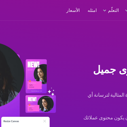
التعلّم
امثله
الأسعار
وى جميل
الأداة المثالية لترسانة أي
 يكون محتوى عملائك