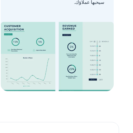
سيحبها عملاؤك.