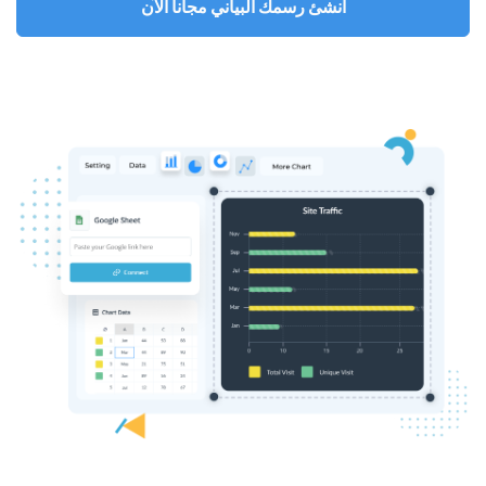
أنشئ رسمك البياني مجاناً الآن