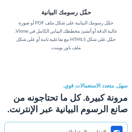
حمِّل رسومك البيانية
حمِّل رسومك البيانية على شكل ملف PDF أو صورة
عالية الدقة أو أنشئ مخططك البياني الكامل في Visme.
حمِّل على شكل HTML5 مع تفاعلية تامة أو على شكل
ملف باور بوينت.
سهل. متعدد الاستعمالات قوي.
مرونة كبيرة. كل ما تحتاجونه من
صانع الرسوم البيانية عبر الإنترنت.
التنقل بين المخططات