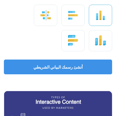
أنشئ رسمك البياني الشريطي