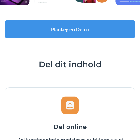
Planlæg en Demo
Del dit indhold
Del online
Del kundeindhold med deres publikum via et