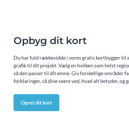
Opbyg dit kort
Du har fuld rækkevidde i vores gratis kortbygger til 
grafik til dit projekt. Vælg en hvilken som helst regio
så den passer til dit emne. Giv forskellige områder fa
forklaringer, så dine seere ved, hvad alt betyder, og gø
Opret dit kort