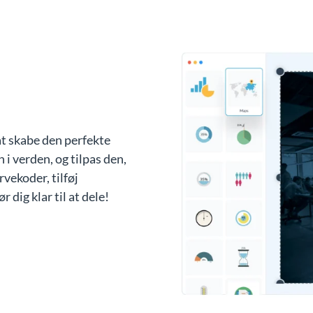
at skabe den perfekte
n i verden, og tilpas den,
rvekoder, tilføj
r dig klar til at dele!