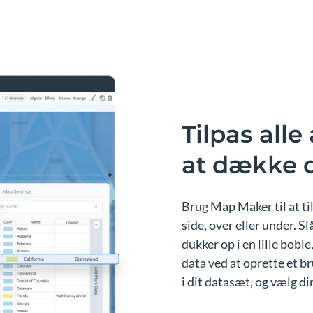
Tilpas alle
at dække d
Brug Map Maker til at til
side, over eller under. Sl
dukker op i en lille bobl
data ved at oprette et b
i dit datasæt, og vælg din