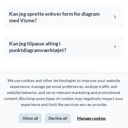
Kan jeg oprette enhver form for diagram
med Visme?
Kan jeg tilpasse alting i
punktdiagramværktøjet?
We use cookies and other technologies to improve your website 
Din
scatter plot
fortjener
experience, manage personal preferences, analyze traffic and 
website behavior, and serve relevant marketing and promotional 
at være
smuk
, og det
content. Blocking some types of cookies may negatively impact your 
samme gør resten af ​​dit
experience and limit the services we can provide.
indhold
Allow all
Decline all
Manage cookies