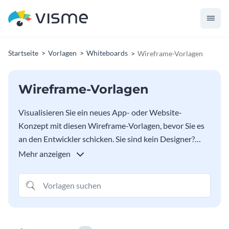
Startseite
Vorlagen
Whiteboards
Wireframe-Vorlagen
Wireframe-Vorlagen
Visualisieren Sie ein neues App- oder Website-
Konzept mit diesen Wireframe-Vorlagen, bevor Sie es
an den Entwickler schicken. Sie sind kein Designer?
Kein Problem. Mit den leicht anpassbaren Vorlagen,
Mehr anzeigen
den Drag-and-Drop-Designtools und den Sharing-
Funktionen von Visme kann jeder Wireframes
erstellen.