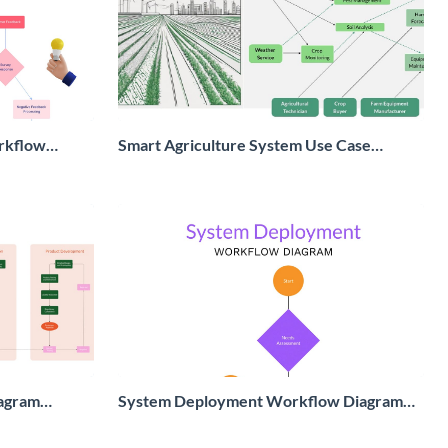
rkflow
Smart Agriculture System Use Case
Diagram Whiteboard
agram
System Deployment Workflow Diagram
Whiteboard