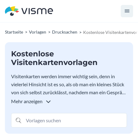
Startseite
Vorlagen
Drucksachen
Kostenlose Visitenkartenvor
Kostenlose
Visitenkartenvorlagen
Visitenkarten werden immer wichtig sein, denn in
vielerlei Hinsicht ist es so, als ob man ein kleines Stück
von sich selbst zurücklässt, nachdem man ein Gespräch
oder eine bedeutungsvolle Interaktion mit jemandem
Mehr anzeigen
geführt hat. Wenn jemand auf die Visitenkarte schaut,
muss er sofort daran erinnert werden, wer du bist,
worum es dir geht und warum du wichtig bist - und
diese kostenlosen Visitenkartenvorlagen wurden von