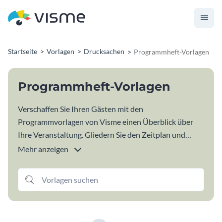
Startseite
Vorlagen
Drucksachen
Programmheft-Vorlagen
Programmheft-Vorlagen
Verschaffen Sie Ihren Gästen mit den
Programmvorlagen von Visme einen Überblick über
Ihre Veranstaltung. Gliedern Sie den Zeitplan und
helfen Sie den Teilnehmern, ihren Tag effektiver zu
Mehr anzeigen
planen - mit dem richtigen Design für das
Veranstaltungsprogramm. Egal, ob Sie eine lokale
Kunstmesse, ein Konzert oder eine Hochzeit
organisieren, hier finden Sie die perfekte
Programmvorlage für Ihre Veranstaltung.