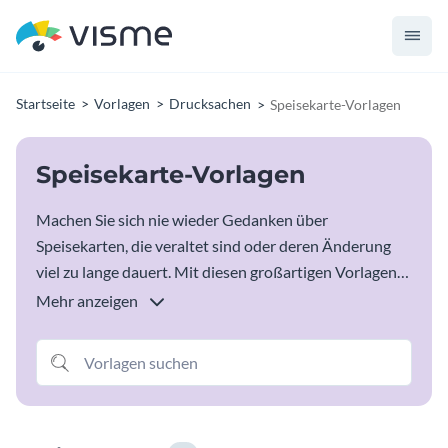
Startseite
Vorlagen
Drucksachen
Speisekarte-Vorlagen
Speisekarte-Vorlagen
Machen Sie sich nie wieder Gedanken über
Speisekarten, die veraltet sind oder deren Änderung
viel zu lange dauert. Mit diesen großartigen Vorlagen
für Speisekarten können Sie endlich die Art von
Mehr anzeigen
Gastronomie betreiben, von der Sie immer geträumt
haben. Wählen Sie einfach die kostenlose
Speisekartenvorlage aus, die Ihr Unternehmen und
das, wofür es steht, am besten widerspiegelt, geben Sie
alle gewünschten Informationen ein und schon können