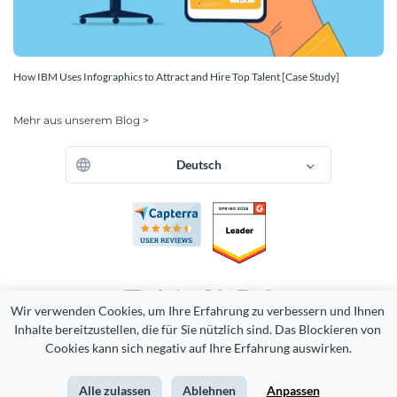
How IBM Uses Infographics to Attract and Hire Top Talent [Case Study]
Mehr aus unserem Blog >
Deutsch
Wir verwenden Cookies, um Ihre Erfahrung zu verbessern und Ihnen 
Inhalte bereitzustellen, die für Sie nützlich sind. Das Blockieren von 
Copyright 2026 Easy WebContent, LLC. (DBA Visme). Alle Rechte
vorbehalten. Stolz in Maryland hergestellt.
Cookies kann sich negativ auf Ihre Erfahrung auswirken.
Nutzungsbedingungen
Datenschutz-Bestimmungen
Alle zulassen
Ablehnen
Anpassen
Seitenverzeichnis