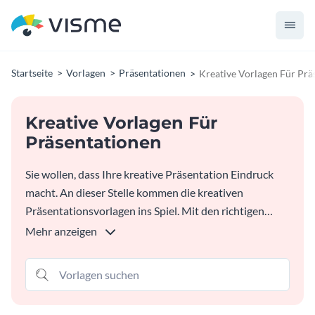
Startseite
Vorlagen
Präsentationen
Kreative Vorlagen Für Prä
Kreative Vorlagen Für
Präsentationen
Sie wollen, dass Ihre kreative Präsentation Eindruck
macht. An dieser Stelle kommen die kreativen
Präsentationsvorlagen ins Spiel. Mit den richtigen
Kreativvorlagen können Sie eine beeindruckende,
Mehr anzeigen
professionelle Präsentation erstellen, die das Interesse
Ihres Publikums von Anfang bis Ende aufrecht erhält.
Die kreativen Vorlagen von Visme sind in einer Vielzahl
von Farben, Designs und Themen erhältlich, sodass Sie