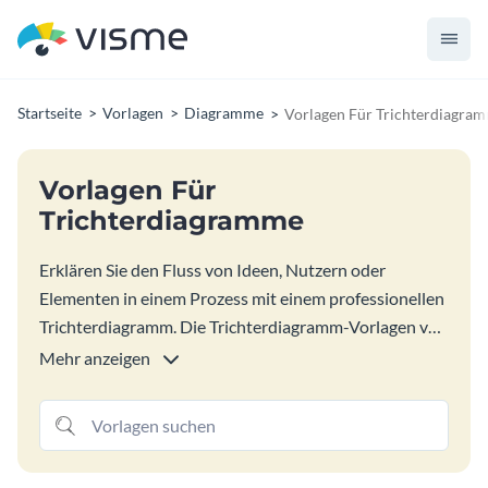
Startseite
Vorlagen
Diagramme
Vorlagen Für Trichterdiagra
Vorlagen Für
Trichterdiagramme
Erklären Sie den Fluss von Ideen, Nutzern oder
Elementen in einem Prozess mit einem professionellen
Trichterdiagramm. Die Trichterdiagramm-Vorlagen von
Visme werden für verschiedene Zwecke erstellt, von
Mehr anzeigen
der Visualisierung von Verkaufsprozessen und
Bewerbungen bis hin zur Analyse des
Nutzerverhaltens auf Websites. Finden Sie Ihre
perfekte Trichterdiagramm-Vorlage und laden Sie sie