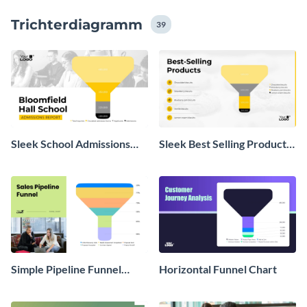
herunter, teilen Sie sie oder betten Sie sie ein, wo
Trichterdiagramm
immer Sie möchten.
39
Sleek School Admissions
Sleek Best Selling Products
Funnel Chart
Funnel Chart
Simple Pipeline Funnel
Horizontal Funnel Chart
Chart