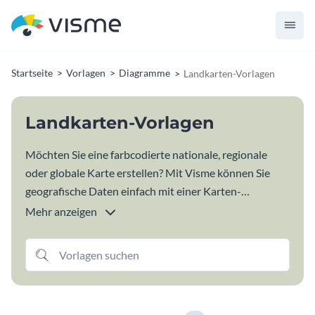
Startseite
Vorlagen
Diagramme
Landkarten-Vorlagen
Landkarten-Vorlagen
Möchten Sie eine farbcodierte nationale, regionale
oder globale Karte erstellen? Mit Visme können Sie
geografische Daten einfach mit einer Karten-
Generator visualisieren. Beginnen Sie bei Null oder
Mehr anzeigen
passen Sie eine unserer professionell gestalteten
Kartenvorlagen an. Ändern Sie einfach die Farbe jeder
Region oder jedes Landes, codieren Sie Daten farblich
und erstellen Sie leicht lesbare Legenden mit Visme-
Kartenvorlagen.