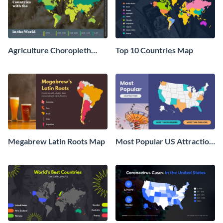
Agriculture Choropleth
Top 10 Countries Map
Map
Megabrew Latin Roots Map
Most Popular US Attraction
Map