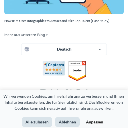
How IBM Uses Infographics to Attract and Hire Top Talent [Case Study]
Mehr aus unserem Blog >
Deutsch
Wir verwenden Cookies, um Ihre Erfahrung zu verbessern und Ihnen 
Inhalte bereitzustellen, die für Sie nützlich sind. Das Blockieren von 
Copyright 2026 Easy WebContent, LLC. (DBA Visme). Alle Rechte
vorbehalten. Stolz in Maryland hergestellt.
Cookies kann sich negativ auf Ihre Erfahrung auswirken.
Nutzungsbedingungen
Datenschutz-Bestimmungen
Alle zulassen
Ablehnen
Anpassen
Seitenverzeichnis