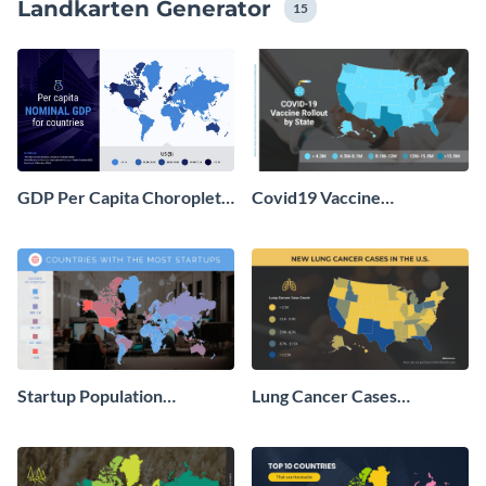
Landkarten Generator
15
GDP Per Capita Choropleth
Covid19 Vaccine
Map
Choropleth Map
Startup Population
Lung Cancer Cases
Choropleth Map
Choropleth Map