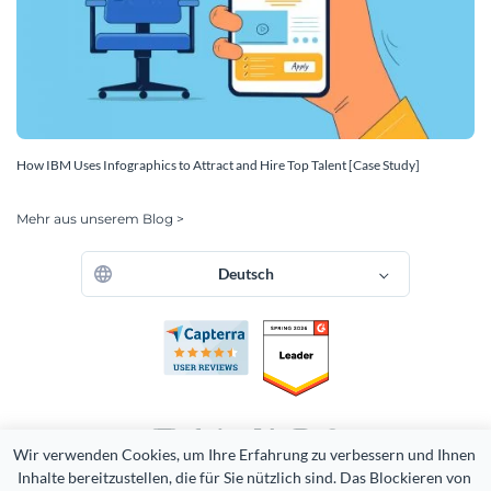
How IBM Uses Infographics to Attract and Hire Top Talent [Case Study]
Mehr aus unserem Blog >
Deutsch
Wir verwenden Cookies, um Ihre Erfahrung zu verbessern und Ihnen 
Inhalte bereitzustellen, die für Sie nützlich sind. Das Blockieren von 
Copyright 2026 Easy WebContent, LLC. (DBA Visme). Alle Rechte