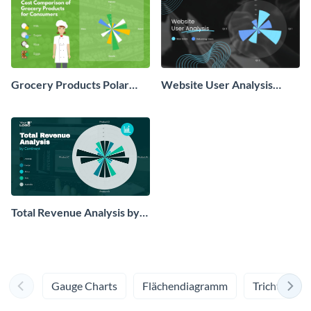
Grocery Products Polar
Website User Analysis
Area Chart
Polar Area Chart
Total Revenue Analysis by
Continent Polar Area Chart
Modern
Gauge Charts
Flächendiagramm
Trichterdi