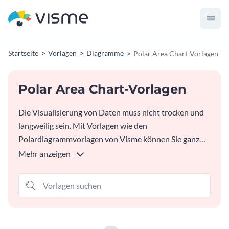
Startseite
Vorlagen
Diagramme
Polar Area Chart-Vorlagen
Polar Area Chart-Vorlagen
Die Visualisierung von Daten muss nicht trocken und
langweilig sein. Mit Vorlagen wie den
Polardiagrammvorlagen von Visme können Sie ganz
einfach ein Diagramm oder eine Grafik erstellen, die die
Mehr anzeigen
Aufmerksamkeit auf sich zieht und Ihre Daten leicht
verständlich macht. Integrieren Sie Designelemente
wie Symbole, Illustrationen und Fotos, um Ihren
Standpunkt zu verdeutlichen.