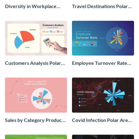
Diversity in Workplace
Travel Destinations Polar
Polar Area Chart
Area Chart
Customers Analysis Polar
Employee Turnover Rate
Area Chart
Polar Area Chart
Sales by Category Product
Covid Infection Polar Area
Distribution Polar Area
Chart
Chart