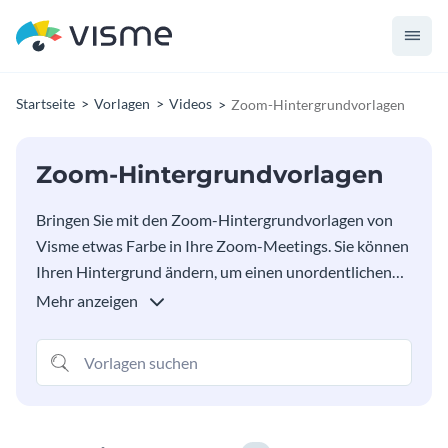
Startseite
Vorlagen
Videos
Zoom-Hintergrundvorlagen
Zoom-Hintergrundvorlagen
Bringen Sie mit den Zoom-Hintergrundvorlagen von
Visme etwas Farbe in Ihre Zoom-Meetings. Sie können
Ihren Hintergrund ändern, um einen unordentlichen
Hintergrund zu verdecken, um die Dinge aufzupeppen
Mehr anzeigen
oder einfach um Ihre Marke und Ihr Logo zu bewerben.
Jede der folgenden Vorlagen ist vollständig anpassbar.
Wählen Sie einfach Ihre Lieblingsvorlage aus, um
loszulegen.