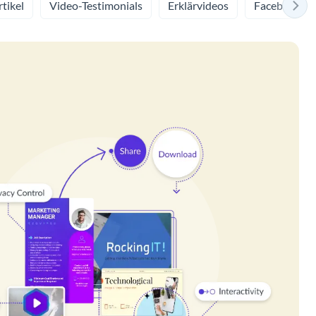
tikel
Video-Testimonials
Erklärvideos
Facebook-Vi