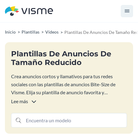
Inicio
Plantillas
Vídeos
Plantillas De Anuncios De Tamaño Re
Plantillas De Anuncios De
Tamaño Reducido
Crea anuncios cortos y llamativos para tus redes
sociales con las plantillas de anuncios Bite-Size de
Visme. Elija su plantilla de anuncio favorita y
personalícela con sus propios colores y textos. También
Lee más
puedes sustituir el vídeo, subir tu logotipo para que tu
anuncio se parezca a tu marca y mucho más. Con
Visme, puedes hacer casi todo.