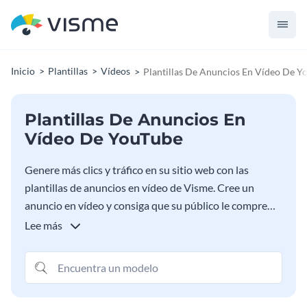
Inicio
Plantillas
Vídeos
Plantillas De Anuncios En Vídeo De Y
Plantillas De Anuncios En
Vídeo De YouTube
Genere más clics y tráfico en su sitio web con las
plantillas de anuncios en vídeo de Visme. Cree un
anuncio en vídeo y consiga que su público le compre
cada vez más. Capte la atención en los primeros
Lee más
segundos y aumente el conocimiento de la marca y, en
consecuencia, sus conversiones. Personalice su
plantilla de anuncio de vídeo de YouTube favorita entre
las opciones que aparecen a continuación y