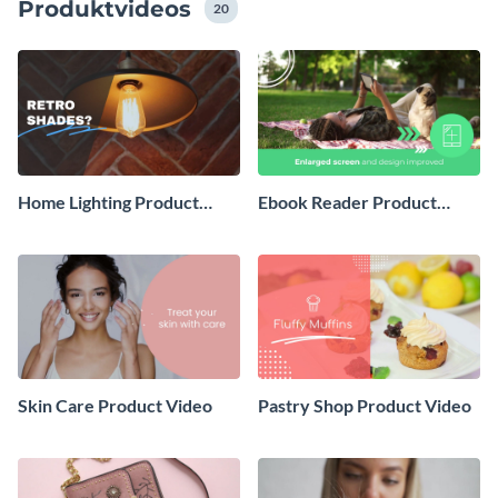
Produktvideos
Aspekt Ihres Videos an, fügen Sie Ihr eigenes
20
Filmmaterial, Bilder und Audio hinzu oder wählen Sie
aus der lizenzfreien Bibliothek von Visme.
Home Lighting Product
Ebook Reader Product
Video
Video
Skin Care Product Video
Pastry Shop Product Video