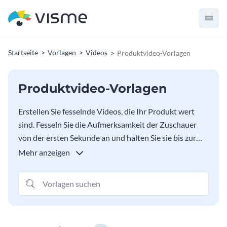
Startseite
Vorlagen
Videos
Produktvideo-Vorlagen
Produktvideo-Vorlagen
Erstellen Sie fesselnde Videos, die Ihr Produkt wert
sind. Fesseln Sie die Aufmerksamkeit der Zuschauer
von der ersten Sekunde an und halten Sie sie bis zur
letzten Sekunde bei der Stange. Die Erstellung von
Mehr anzeigen
Videos ist zeitaufwändig, aber die professionell
gestalteten Vorlagen von Visme helfen Ihnen, eine
Menge Zeit und Geld zu sparen, da Sie mit unseren
Produktvideo-Vorlagen nicht die Hilfe eines
professionellen Designers benötigen. Passen Sie jeden