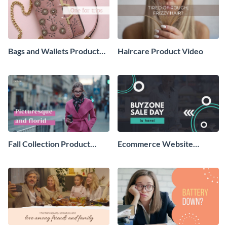
Bags and Wallets Product
Haircare Product Video
Video
Fall Collection Product
Ecommerce Website
Video
Product Video