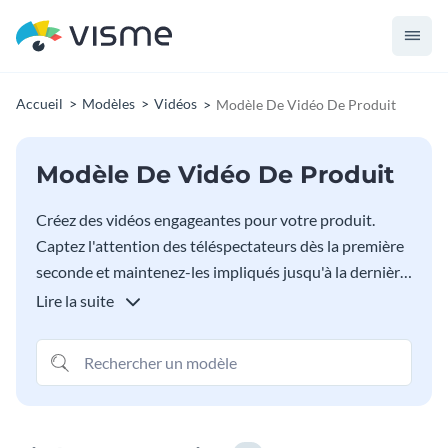
Accueil
Modèles
Vidéos
Modèle De Vidéo De Produit
Modèle De Vidéo De Produit
Créez des vidéos engageantes pour votre produit.
Captez l'attention des téléspectateurs dès la première
seconde et maintenez-les impliqués jusqu'à la dernière.
La création de vidéos prend du temps, mais les modèles
Lire la suite
conçus par des professionnels Visme vous aideront à
économiser beaucoup de temps et d'argent car vous
n'avez pas besoin de l'aide d'un designer professionnel
avec nos modèles de vidéos de produits. Personnalisez
chaque aspect de votre vidéo, ajoutez vos propres