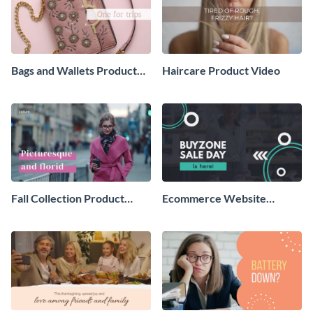
Bags and Wallets Product
Haircare Product Video
Video
Fall Collection Product
Ecommerce Website
Video
Product Video