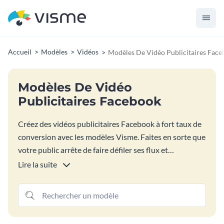
Accueil
Modèles
Vidéos
Modèles De Vidéo Publicitaires Fac
Modèles De Vidéo
Publicitaires Facebook
Créez des vidéos publicitaires Facebook à fort taux de
conversion avec les modèles Visme. Faites en sorte que
votre public arrête de faire défiler ses flux et
interagisse avec votre contenu. Choisissez votre
Lire la suite
modèle de vidéo publicitaire Facebook préféré et
personnalisez-le avec vos propres photos, clips vidéo,
couleurs et texte. Personnalisez votre vidéo pour faire
connaître votre entreprise.