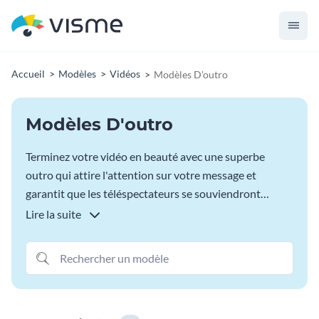
Accueil
Modèles
Vidéos
Modèles D'outro
Modèles D'outro
Terminez votre vidéo en beauté avec une superbe
outro qui attire l'attention sur votre message et
garantit que les téléspectateurs se souviendront
longtemps de votre vidéo. Utilisez l'un des modèles
Lire la suite
d'outro vidéo Visme pour en créer une en quelques
minutes directement dans votre navigateur. Choisissez
simplement un modèle, personnalisez-le, téléchargez-
le sous forme de clip de haute qualité et ajoutez-le à
vos vidéos.