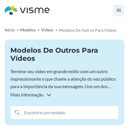
Inicio
Modelos
Vídeos
Modelos De Outros Para Vídeos
Modelos De Outros Para
Vídeos
Termine seu vídeo em grande estilo com um outro
impressionante e que chame a atenção do seu público
para a importância da sua mensagem. Use um dos
modelos de outro para Vídeos da Visme e crie, em
Mais informação
apenas alguns minutos, uma finalização sensacional
para seus vídeos do YouTube. Basta escolher um
modelo, personalizá-lo, baixá-lo como um clipe de alta
qualidade e adicioná-lo aos seus vídeos. Com a Visme é