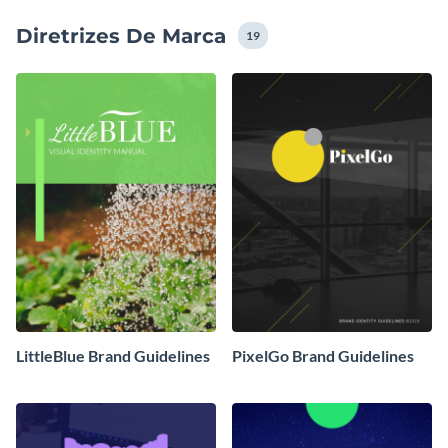
para fazer isso é ter uma boa identidade visual e é por
Diretrizes De Marca
isso que nós estamos aqui! Com nossos modelos de
19
Diretrizes de Marca você pode dar os primeiros passos
na construção de um identidade visual forte para sua
marca!
LittleBlue Brand Guidelines
PixelGo Brand Guidelines