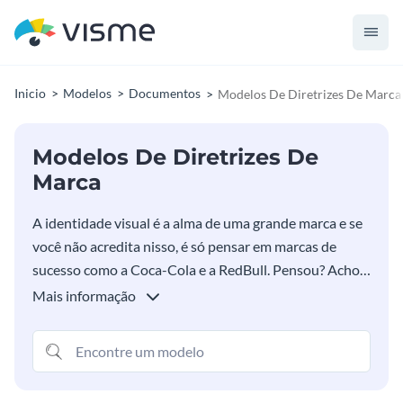
Inicio
Modelos
Documentos
Modelos De Diretrizes De Marca
Modelos De Diretrizes De
Marca
A identidade visual é a alma de uma grande marca e se
você não acredita nisso, é só pensar em marcas de
sucesso como a Coca-Cola e a RedBull. Pensou? Acho
que você nem precisou se esforçar para ter uma
Mais informação
imagem mental dos logos dessas marcas não é mesmo?
Bom, o nome disso é Identidade Visual. E imagina se as
pessoas conseguissem fazer essa mesma associação
com a sua marca? Isso é possível e o primeiro passo